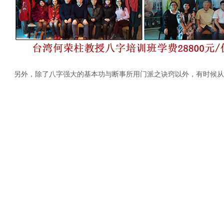
另外，除了八字强大的基本功与断事所用门派之诀窍以外，有时候从业
业，至少有40年的经验累积，这是非常宝贵的无形资产。
另外还有最重要的一点是，授课经验强，何教授有近四十年的授课经
晰，对于概念性的理论反复强调，学员自然吸收较好，配备课程同步录音
在这里引用何荣柱教授八字班对学员的碎碎念，要想学好一门学问
何荣柱网站：
www.66666tw.com
全国客服热线：400-601-6311 
上一篇：
风水培训班哪里最好？
下一篇：
2024奇门遁甲培训......