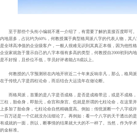
至于那些个头衔小编就不逐一介绍了，有需要了解的直接百度即可。
内地居多，占比约为60%，何教授属于典型格局派八字的代表人物，其
是全球高净值的企业级客户，一般人很难见识到其真正本领，因为他性格
企业家就急于显示自己的八字本领有多高的类型，何教授自2000初到内
是不好报，且价位不低，学员好评者能占8成以上。
何教授的八字预测班在内地开班近二十年来反响非凡，那么，格局派
在于传统八字是四柱论命，而后结合大运流年在做论断。
而格局派，首重的是八字是否成格，是否是成格带忌，或是不成格，
三柱，胎命身，即胎元，命宫和身宫。也就是所谓的七柱论命，在这里并
上多加了胎命身，七柱论命自然精确度高。例如：传统派断一个八字或许
一百万还是一个亿就没办法细论了。再例如：看一个八字的天干透出的是
有成就的一面，所以，断事情的结果就大大的不一样了。当然，作为学术
的金标准。