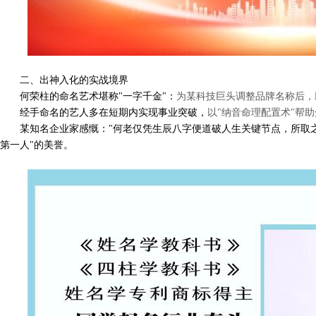
二、出神入化的实战境界
何荣柱的命名艺术堪称"一字千金"：
为某科技巨头调整品牌名称后，助
经手命名的艺人多在短期内实现事业突破，
以"纳音命理配置术"帮
某知名企业家感慨："何老仅凭生辰八字便道破人生关键节点，所取
第一人"的美誉。