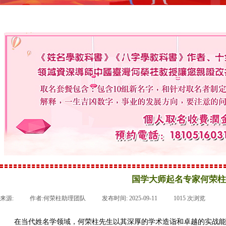
国学大师起名专家何荣柱
来源:
|
作者:
何荣柱助理团队
|
发布时间:
2025-09-11
|
1015
次浏览
|
在当代姓名学领域，何荣柱先生以其深厚的学术造诣和卓越的实战能