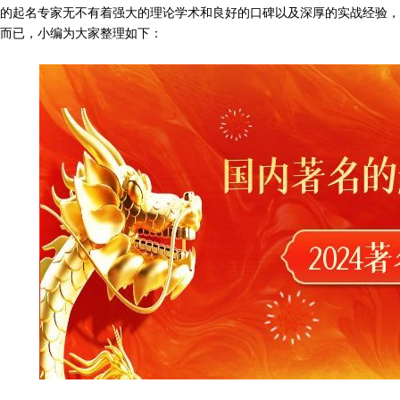
的起名专家无不有着强大的理论学术和良好的口碑以及深厚的实战经验，
而已，小编为大家整理如下：