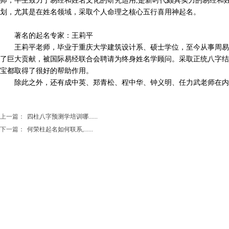
师，半生致力于易经和姓名文化的研究运用,是新时代颇具实力的易经和
划，尤其是在姓名领域，采取个人命理之核心五行喜用神起名。
著名的起名专家：王莉平
王莉平老师，毕业于重庆大学建筑设计系、硕士学位，至今从事周易
了巨大贡献，被国际易经联合会聘请为终身姓名学顾问。采取正统八字结
宝都取得了很好的帮助作用。
除此之外，还有成中英、郑青松、程中华、钟义明、任力武老师在内
上一篇：
四柱八字预测学培训哪......
下一篇：
何荣柱起名如何联系,......